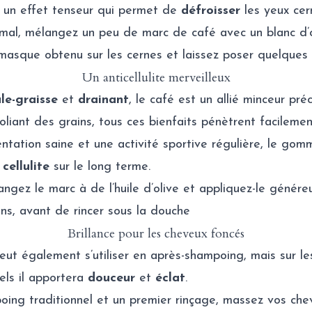
 un effet tenseur qui permet de
défroisser
les yeux cer
imal, mélangez un peu de marc de café avec un blanc d
 masque obtenu sur les cernes et laissez poser quelques 
Un anticellulite merveilleux
le-graisse
et
drainant
, le café est un allié minceur pré
foliant des grains, tous ces bienfaits pénètrent facilemen
ntation saine et une activité sportive régulière, le go
a
cellulite
sur le long terme.
langez le marc à de l’huile d’olive et appliquez-le génér
s, avant de rincer sous la douche
Brillance pour les cheveux foncés
ut également s’utiliser en après-shampoing, mais sur l
els il apportera
douceur
et
éclat
.
oing traditionnel et un premier rinçage, massez vos ch