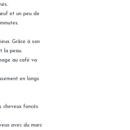
nés.
’œuf et un peu de
minutes.
cieux. Grâce à son
t la peau.
mmage au café va
eusement en longs
es cheveux foncés
eveux avec du marc