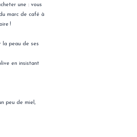
acheter une : vous
 du marc de café à
ire !
r la peau de ses
live en insistant
un peu de miel,