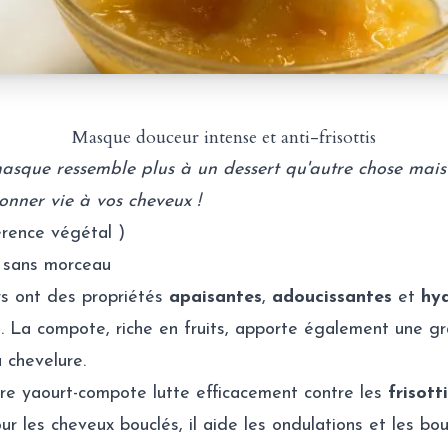
Masque douceur intense et anti-frisottis
asque ressemble plus à un dessert qu'autre chose mais 
onner vie à vos cheveux !
érence végétal )
t sans morceau
ers ont des propriétés
apaisantes
,
adoucissantes
et
hy
. La compote, riche en fruits, apporte également une g
 chevelure.
re yaourt-compote lutte efficacement contre les
frisott
r les cheveux bouclés, il aide les ondulations et les bo