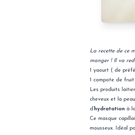
La recette de ce m
manger ! Il va red
1 yaourt ( de préf
1 compote de frui
Les produits laiti
cheveux et la peau
d’
hydratation
à la
Ce masque capillai
mousseux. Idéal pou