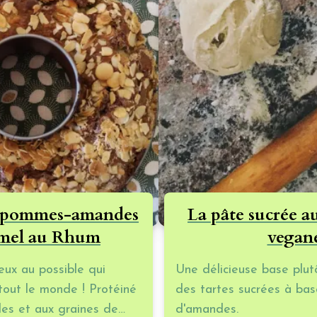
C
s
d
d
p
d
d
l
p
 pommes-amandes
La pâte sucrée 
c
amel au Rhum
vegan
s
ux au possible qui
Une délicieuse base plut
tout le monde ! Protéiné
des tartes sucrées à ba
o
es et aux graines de
d'amandes.