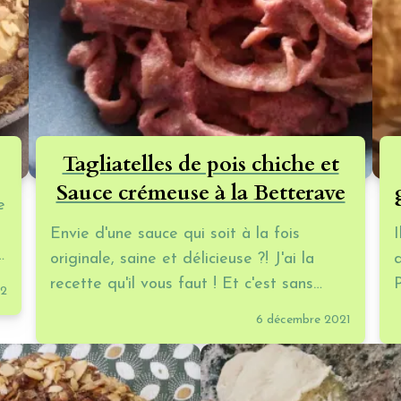
Tagliatelles de pois chiche et
Sauce crémeuse à la Betterave
e
Envie d'une sauce qui soit à la fois
originale, saine et délicieuse ?! J'ai la
recette qu'il vous faut ! Et c'est sans
22
gluten !
6 décembre 2021
c