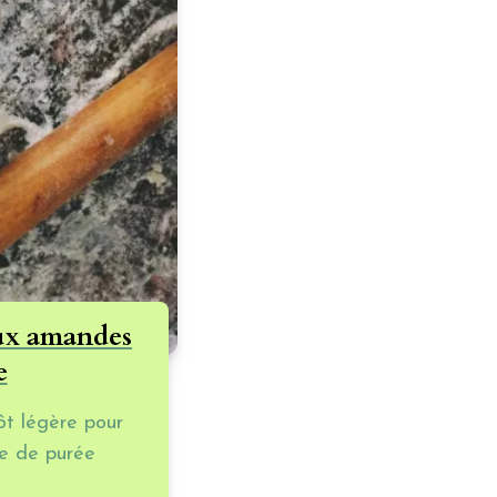
dans mon nouveau quotidien alimentaire.
ar oui : le reflux se soigne aussi et
urtout par l'assiette ! Quand on m'a
onné la liste des produits que j'allais
evoir supprimer j'ai d'abord paniqué... (
as de levure, pas de sucre, pas de
matières grasses, pas d'épice, pas
'alcool, pas de café, de thé, de tomate,
e vinaigre, de gluten, de produits
aitiers, de protéines animales, de
roduits lacto-fermentés...) J'avais deux
aux amandes
hoix : soit entrer en dépression, soit me
e
oigner et le faire avec le sourire. J'ai,
vous commencez à me connaitre,
ôt légère pour
évidemment opté pour la deuxième
se de purée
ption. Et je me suis dis que j'allais m'en