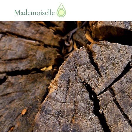
Mademoiselle
white