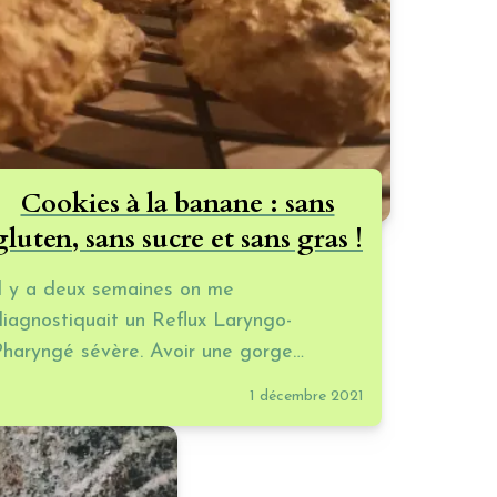
Cookies à la banane : sans
gluten, sans sucre et sans gras !
Il y a deux semaines on me
diagnostiquait un Reflux Laryngo-
Pharyngé sévère. Avoir une gorge
totalement brûlée pour une
1 décembre 2021
hanteuse...c'est clairement pas l'idéal. J'ai
donc décidé pour ces prochaines
semaines de vous embarquer avec moi