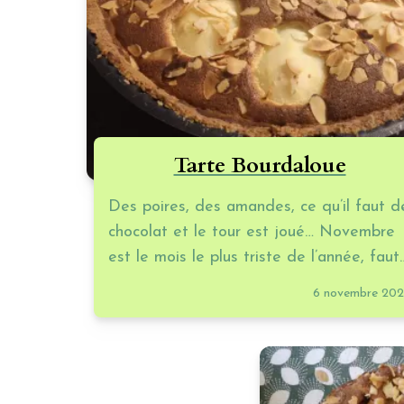
Tarte Bourdaloue
Des poires, des amandes, ce qu’il faut d
chocolat et le tour est joué… Novembre
est le mois le plus triste de l’année, faut
bien trouver des stratagèmes pour s’en
6 novembre 20
sortir ! Et cette tarte, croyez moi, elle
met KO le froid et le gris !