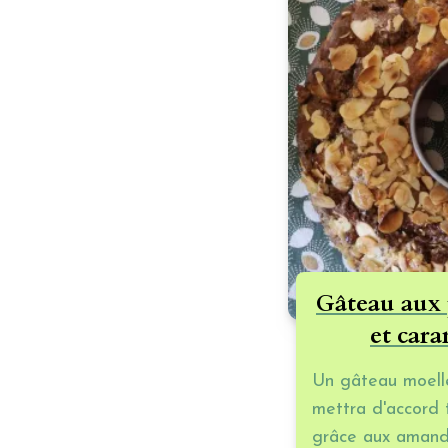
Gâteau aux
et car
Un gâteau moelle
mettra d'accord 
grâce aux amand